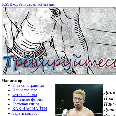
RSS
Вход
Регистрация
Главная
Навигатор
Главная страница
Наши тренера
Данн
Фотоальбомы
Полн
Полезные файлы
Ник:
Гостевая книга
КАК НАС НАЙТИ
Дата
Задать вопрос
Рост: