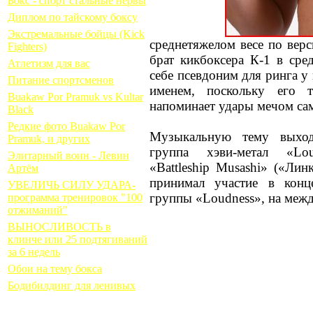
Бокс - спорт стальные нервы
Диплом по тайскому боксу
Экстремальные бойцы (Kick
среднетяжелом весе по вер
Fighters)
брат кикбоксера К-1 в сре
Атлетизм для вас
себе псевдоним для ринга у 
Питание спортсменов
именем, поскольку его т
Buakaw Por Pramuk vs Kultar
напоминает удары мечом са
Black
Редкие фото Buakaw Por
Музыкальную тему выход
Pramuk, и других
группа хэви-метал «Lou
Элитарный воин - Левин
«Battleship Musashi» («Ли
Артём
принимал участие в конц
УВЕЛИЧЬ СИЛУ УДАРА-
группы «Loudness», на меж
программа тренировок "100
отжиманий"
ВЫНОСЛИВОСТЬ в
клинче или 25 подтягиваний
за 6 недель
Обои на тему бокса
Бодибилдинг для ленивых