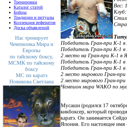
Тренировки
Вес: 
Каталог статей
Клуб:
Бойцы
Традиции и ритуалы
Стил
Коллекция рефератов
Стра
Доска объявлений
Титу
Нас тренирует
Победитель Гран-при К-1 в 
Чемпионка Мира и
Победитель Гран-при К-1 в 
Европы
2 место на Гран-при К-1 в Я
по тайскому боксу,
Победитель Гран-при К-1 в 
МСМК по тайскому
Победитель Гран-при К-1 в 
боксу
2 место мирового Гран-при 
МС по каратэ
2 место мирового Гран-при 
Новикова Светлана
Чемпион мира WAKO по муа
Мусаши (родился 17 октября
кикбоксер, который проводи
каратэ. Он занимается Сейдо
Япония. Его настоящее имя