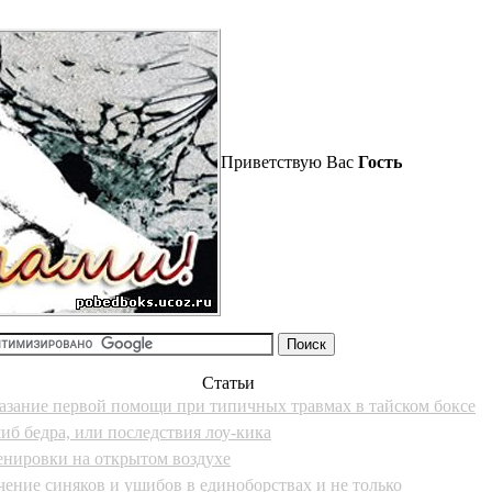
Приветствую Вас
Гость
Статьи
азание первой помощи при типичных травмах в тайском боксе
иб бедра, или последствия лоу-кика
енировки на открытом воздухе
чение синяков и ушибов в единоборствах и не только