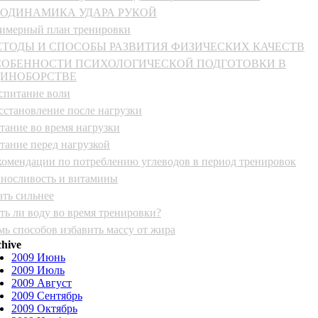
ИОДИНАМИКА УДАРА РУКОЙ
имерный план тренировки
ТОДЫ И СПОСОБЫ РАЗВИТИЯ ФИЗИЧЕСКИХ КАЧЕСТВ
СОБЕННОСТИ ПСИХОЛОГИЧЕСКОЙ ПОДГОТОВКИ В
ДИНОБОРСТВЕ
спитание воли
сстановление после нагрузки
тание во время нагрузки
тание перед нагрузкой
комендации по потреблению углеводов в период тренировок
носливость и витамины
ать сильнее
ть ли воду во время тренировки?
мь способов избавить массу от жира
hive
2009 Июнь
2009 Июль
2009 Август
2009 Сентябрь
2009 Октябрь