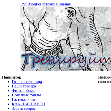
RSS
Вход
Регистрация
Главная
Навигатор
Информ
Главная страница
свои и
Наши тренера
Фотоальбомы
Полезные файлы
Гостевая книга
КАК НАС НАЙТИ
Задать вопрос