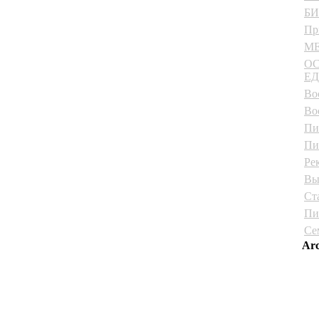
Б
Пр
МЕ
О
Е
Во
Во
Пи
Пи
Ре
Вы
Ст
Пи
Се
Arc