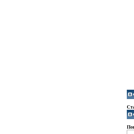
Ст
По