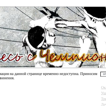
ация на данной странице временно недоступна. Приносим
звинения.
Ок
Уш
Тр
Ле