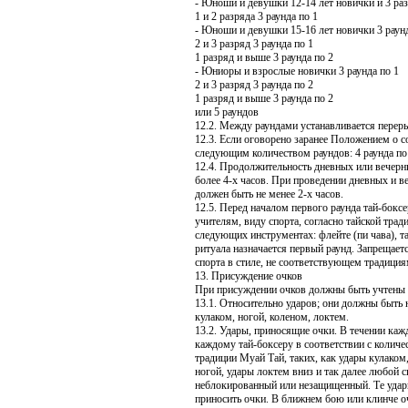
- Юноши и девушки 12-14 лет новички и 3 раз
1 и 2 разряда 3 раунда по 1
- Юноши и девушки 15-16 лет новички 3 раунд
2 и 3 разряд 3 раунда по 1
1 разряд и выше 3 раунда по 2
- Юниоры и взрослые новички 3 раунда по 1
2 и 3 разряд 3 раунда по 2
1 разряд и выше 3 раунда по 2
или 5 раундов
12.2. Между раундами устанавливается перер
12.3. Если оговорено заранее Положением о с
следующим количеством раундов: 4 раунда по
12.4. Продолжительность дневных или вечерни
более 4-х часов. При проведении дневных и 
должен быть не менее 2-х часов.
12.5. Перед началом первого раунда тай-бокс
учителям, виду спорта, согласно тайской тра
следующих инструментах: флейте (пи чава), та
ритуала назначается первый раунд. Запрещает
спорта в стиле, не соответствующем традиция
13. Присуждение очков
При присуждении очков должны быть учтены
13.1. Относительно ударов; они должны быть 
кулаком, ногой, коленом, локтем.
13.2. Удары, приносящие очки. В течении каж
каждому тай-боксеру в соответствии с колич
традиции Муай Тай, таких, как удары кулаком
ногой, удары локтем вниз и так далее любой
неблокированный или незащищенный. Те удар
приносить очки. В ближнем бою или клинче о