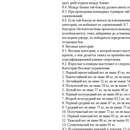
двух дней отдыха между боями.
8.4. Между боями тай-боксер должен иметь от
8.5. При проведении командных турниров тай
соревнований.
8.6. Если тай-боксер не явился на взвешиван
категории, он выбывает из соревнований. 8.7. 
боксеров обстоятельствам произошла вынужде
возобновляется, очки, набранные до остановк
последнем раунде, то победитель определяетс
остановки боя.
9. Весовые категории
9.1. Весовая категория, в которой может выст
врачом, о чем делается запись во врачебно-ко
классификационной книжке спортсмена.
9.2. Взрослые и юниоры выступают в следую
Категории Весовые ограничения
1. Первый наилегчайший вес не ниже
45 кг
, н
2. Наилегчайший вес не ниже
48 кг
, но не вы
3. Легчайший вес не ниже
51 кг
, но не выше
54
4. Полулегкий вес не ниже
54 кг
, но не выше
5
5. Легкий вес не ниже
57 кг
, но не выше
60 кг
6. Первый полусредний вес не ниже
60 кг
, но
7. Второй полусредний вес не ниже
63,5 кг
, н
8. Первый средний вес не ниже
67 кг
, но не в
9. Средний вес не ниже
71 кг
, но не выше
75 к
10. Полутяжелый вес не ниже
75 кг
, но не вы
11. Первый тяжелый вес не ниже
81 кг
, но не
12. Тяжелый вес не ниже
86 кг
, но не выше
91
13. Супертяжелый вес не ниже
91 кг
9.3. В соревнованиях юношей и девушек 12-14