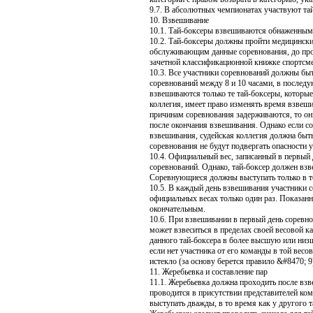
9.7. В абсолютных чемпионатах участвуют т
10. Взвешивание
10.1. Тай-боксеры взвешиваются обнаженными
10.2. Тай-боксеры должны пройти медицинск
обслуживающим данные соревнования, до пров
зачетной классификационной книжке спортсме
10.3. Все участники соревнований должны бы
соревнований между 8 и 10 часами, в последу
взвешиваются только те тай-боксеры, которые
коллегия, имеет право изменять время взвеш
причинам соревнования задерживаются, то они
после окончания взвешивания. Однако если со
взвешивания, судейская коллегия должна быт
соревнования не будут подвергать опасности 
10.4. Официальный вес, записанный в первый д
соревнований. Однако, тай-боксер должен взв
Соревнующиеся должны выступать только в той
10.5. В каждый день взвешивания участники 
официальных весах только один раз. Показан
окончательным.
10.6. При взвешивании в первый день соревно
может взвеситься в пределах своей весовой к
данного тай-боксера в более высшую или ни
если нет участника от его команды в той весо
истекло (за основу берется правило &#8470; 9
11. Жеребьевка и составление пар
11.1. Жеребьевка должна проходить после вз
проводится в присутствии представителей кома
выступать дважды, в то время как у другого т