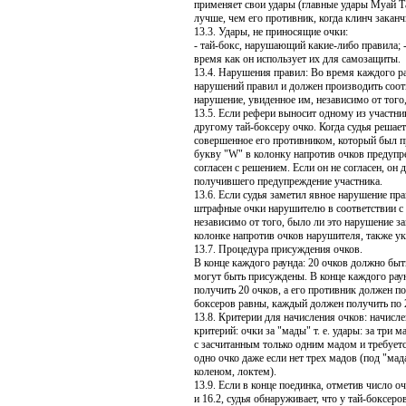
применяет свои удары (главные удары Муай Та
лучше, чем его противник, когда клинч заканч
13.3. Удары, не приносящие очки:
- тай-бокс, нарушающий какие-либо правила; 
время как он использует их для самозащиты.
13.4. Нарушения правил: Во время каждого р
нарушений правил и должен производить соот
нарушение, увиденное им, независимо от того,
13.5. Если рефери выносит одному из участни
другому тай-боксеру очко. Когда судья решает
совершенное его противником, который был п
букву "W" в колонку напротив очков предупре
согласен с решением. Если он не согласен, он
получившего предупреждение участника.
13.6. Если судья заметил явное нарушение пр
штрафные очки нарушителю в соответствии с 
независимо от того, было ли это нарушение за
колонке напротив очков нарушителя, также ук
13.7. Процедура присуждения очков.
В конце каждого раунда: 20 очков должно бы
могут быть присуждены. В конце каждого рау
получить 20 очков, а его противник должен п
боксеров равны, каждый должен получить по 
13.8. Критерии для начисления очков: начисл
критерий: очки за "мады" т. е. удары: за три м
с засчитанным только одним мадом и требует
одно очко даже если нет трех мадов (под "ма
коленом, локтем).
13.9. Если в конце поединка, отметив число о
и 16.2, судья обнаруживает, что у тай-боксер