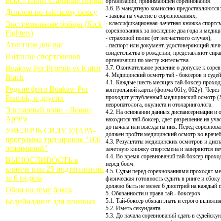
Бокс - спорт стальные нервы
организации, принимающей соревнования.
3.6. В мандатную комиссию предоставляются:
Диплом по тайскому боксу
- заявка на участие в соревнованиях;
Экстремальные бойцы (Kick
- классификационная-зачетная книжка спортс
соревнованиях за последние два года и медиц
Fighters)
- страховой полис (от несчастного случая);
Атлетизм для вас
- паспорт или документ, удостоверяющий лич
свидетельства о рождении, представляют спра
Питание спортсменов
организации по месту жительства.
Buakaw Por Pramuk vs Kultar
3.7. Окончательное решение о допуске к соре
4. Медицинский осмотр тай - боксеров и судей
Black
4.1. Каждые шесть месяцев тай-боксер проход
Редкие фото Buakaw Por
контрольной карты (форма 061у, 062у). Через
Pramuk, и других
проходит углубленный медицинский осмотр 
невропатолога, окулиста и отоларинголога.
Элитарный воин - Левин
4.2. На основании данных диспансеризации и 
Артём
находится тай-боксер, дает разрешение на учас
до начала или выезда на них. Перед соревно
УВЕЛИЧЬ СИЛУ УДАРА-
должен пройти медицинский осмотр во врачеб
программа тренировок "100
4.3. Результаты медицинских осмотров и дис
отжиманий"
зачетную книжку спортсмена и заверяются пе
4.4. Во время соревнований тай-боксер прох
ВЫНОСЛИВОСТЬ в
перед боем.
клинче или 25 подтягиваний
4.5. Судьи перед соревнованиями проходят ме
за 6 недель
физическая готовность судить в ринге и сбок
должно быть не менее 6 диоптрий на каждый г
Обои на тему бокса
5. Обязанности и права тай - боксеров
Бодибилдинг для ленивых
5.1. Тай-боксер обязан знать и строго выполн
5.2. Иметь секунданта.
5.3. До начала соревнований сдать в судейск