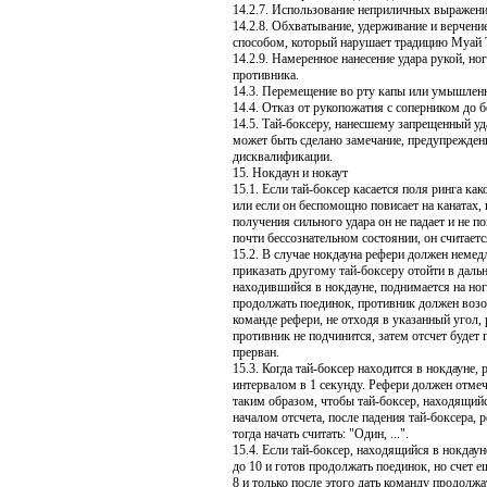
14.2.7. Использование неприличных выражени
14.2.8. Обхватывание, удерживание и верчени
способом, который нарушает традицию Муай 
14.2.9. Намеренное нанесение удара рукой, но
противника.
14.3. Перемещение во рту капы или умышленн
14.4. Отказ от рукопожатия с соперником до б
14.5. Тай-боксеру, нанесшему запрещенный у
может быть сделано замечание, предупрежден
дисквалификации.
15. Нокдаун и нокаут
15.1. Если тай-боксер касается поля ринга как
или если он беспомощно повисает на канатах, 
получения сильного удара он не падает и не п
почти бессознательном состоянии, он считаетс
15.2. В случае нокдауна рефери должен немедл
приказать другому тай-боксеру отойти в дальн
находившийся в нокдауне, поднимается на ног
продолжать поединок, противник должен возо
команде рефери, не отходя в указанный угол, 
противник не подчинится, затем отсчет будет 
прерван.
15.3. Когда тай-боксер находится в нокдауне, 
интервалом в 1 секунду. Рефери должен отме
таким образом, чтобы тай-боксер, находящийся
началом отсчета, после падения тай-боксера,
тогда начать считать: "Один, ...".
15.4. Если тай-боксер, находящийся в нокдаун
до 10 и готов продолжать поединок, но счет е
8 и только после этого дать команду продолжа