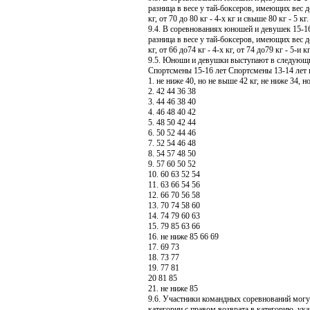
разница в весе у тай-боксеров, имеющих вес 
кг, от 70 до
80 кг
- 4-х кг и свыше
80 кг
-
5 кг
.
9.4. В соревнованиях юношей и девушек 15-16
разница в весе у тай-боксеров, имеющих вес 
кг, от 66 до74 кг - 4-х кг, от 74 до79 кг - 5-и к
9.5. Юноши и девушки выступают в следующи
Спортсмены 15-16 лет Спортсмены 13-14 лет и
1. не ниже 40, но не выше
42 кг
, не ниже 34, 
2. 42 44 36 38
3. 44 46 38 40
4. 46 48 40 42
5. 48 50 42 44
6. 50 52 44 46
7. 52 54 46 48
8. 54 57 48 50
9. 57 60 50 52
10. 60 63 52 54
11. 63 66 54 56
12. 66 70 56 58
13. 70 74 58 60
14. 74 79 60 63
15. 79 85 63 66
16. не ниже 85 66 69
17. 69 73
18. 73 77
19. 77 81
20 81 85
21. не ниже 85
9.6. Участники командных соревнований могу
категории с правом возврата в категорию, ука