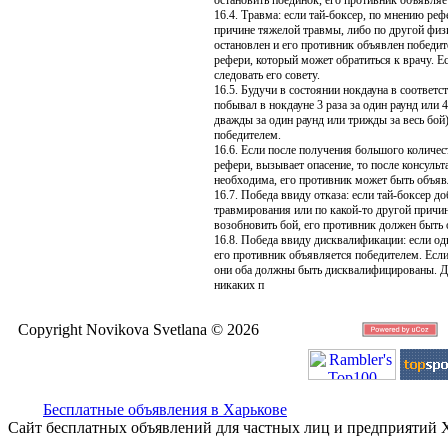
остановить поединок, его противник объявляе
16.4. Травма: если тай-боксер, по мнению ре
причине тяжелой травмы, либо по другой физ
остановлен и его противник объявлен победит
рефери, который может обратиться к врачу. Е
следовать его совету.
16.5. Будучи в состоянии нокдауна в соответс
побывал в нокдауне 3 раза за один раунд или 
дважды за один раунд или трижды за весь бой
победителем.
16.6. Если после получения большого количес
рефери, вызывает опасение, то после консульт
необходима, его противник может быть объяв
16.7. Победа ввиду отказа: если тай-боксер д
травмирования или по какой-то другой причине
возобновить бой, его противник должен быть
16.8. Победа ввиду дисквалификации: если од
его противник объявляется победителем. Если
они оба должны быть дисквалифицированы. Д
никаких п
Copyright Novikova Svetlana © 2026
Бесплатные объявления в Харькове
Сайт бесплатных объявлений для частных лиц и предприятий 