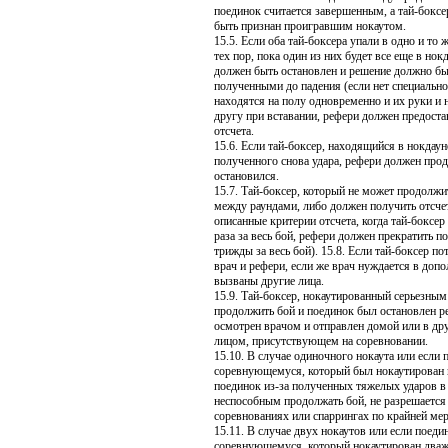
поединок считается завершенным, а тай-боксе
быть признан проигравшим нокаутом.
15.5. Если оба тай-боксера упали в одно и то
тех пор, пока один из них будет все еще в нок
должен быть остановлен и решение должно быт
полученными до падения (если нет специально
находятся на полу одновременно и их руки и 
другу при вставании, рефери должен предоста
отсчета.
15.6. Если тай-боксер, находящийся в нокдауне
полученного снова удара, рефери должен прод
остановился.
15.7. Тай-боксер, который не может продолжи
между раундами, либо должен получить отсче
описанные критерии отсчета, когда тай-боксер 
раза за весь бой, рефери должен прекратить п
трижды за весь бой). 15.8. Если тай-боксер по
врач и рефери, если же врач нуждается в доп
вызваны другие лица.
15.9. Тай-боксер, нокаутированный серьезным 
продолжить бой и поединок был остановлен р
осмотрен врачом и отправлен домой или в д
лицом, присутствующем на соревновании.
15.10. В случае одиночного нокаута или если 
соревнующемуся, который был нокаутирован в
поединок из-за полученных тяжелых ударов в
неспособным продолжать бой, не разрешается
соревнованиях или спаррингах по крайней мер
15.11. В случае двух нокаутов или если поед
соревнующемуся, который нокаутирован дваж