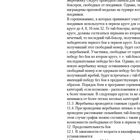
Жеребьевку следует проводить сначала для тай
боксеров, свободных от поединков. Однако, т
награждены призовой медалью на турнире все
поединков.
В соревнованиях, в которых принимают участи
поединков используется в первом круге для с
круге до 4, 8, 16 или 32. Те тай-боксеры, ко
круге, должны состязаться первыми во второ
нечетный, то последний тай-боксер, получивш
победителем первого боя в первом круге. Есл
получивший этот свободный номер, будет сос
с жеребьевкой. Участники, свободные от соре
победу без боя во втором круге, т. е. тай-бо
последовательные победы без боя. Однако, ес
новую жеребьевку между оставшимися соревн
свободный номер и не одержали победу без бо
получивший жребий, будет встречаться с тай
имеющий победу без боя в предшествующих 
образом. Порядок боев в программе соревнов
категорий, если возможно - расположением в 
к более тяжелым. В следующих кругах та же с
начинаясь от более легких весовых категорий
11.3. Жеребьевка проводится главным судьей 
11.4. При проведении жеребьевки личных и 
проведено рассеивание сильнейших тай-боксер
этом случае график можно составить с таким
возможности свободными от боев в первом ту
12. Продолжительность боя
12.1. В зависимости от возраста и квалифика
устанавливается: