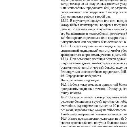
за три месяца из-за полученных тяжелых удар
или неспособным продолжать бой, не разреша
соревнованиях или спаррингах 3 месяца после
был остановлен рефери второй раз.
15.12. В случае трех нокаутов или если поед
который был нокаутирован во время поединка
раза за 12 месяцев из-за полученных тай-бок
его беззащитным и неспособным продолжать б
тай-боксерских соревнованиях и спаррингах в 
нокаутирован или поединок был остановлен в 
15.13. После выздоровления и перед возвращ
специальный медицинский осмотр, чтобы убеди
тренироваться и принимать участие в дальней
15.14. При остановке поединка рефери долже
лиц и указать судьям, чтобы судейские запис
остановлен из-за того, что тай-боксер, получ
беззащитным и неспособным продолжать бой.
16. Определение победителя
Виды решений следующие:
16.1. Победа нокаутом: если один из тай-бокс
продолжить поединок в течении 10 секунд, е
ввиду нокаута.
16.2. Победа по очкам: в конце поединка тай
решению большинства судей, признается побе
счет обоим одновременно вышел за 10 и не м
все очки, заработанные каждым тай-боксером 
Тай-боксер, набравший большее количество о
16.3. Явное преимущество: если один из тай-
своего противника или получил большое коли