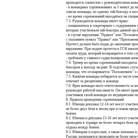
проводятся совместно с руководителями кома
- в командных соревнованиях за 5 минут до н
список команды, по одному тай-боксеру в вес
- во время соревнований находиться на специ
7.3. Руководитель команды имеет право:
- ознакомиться в секретариате с содержанием 
которых участвовали тай-боксеры данной орг
- в случае нарушения "Правил" или "Положен
с указанием пункта "Правил" или "Приложени
Протест должен быть подан до окончания пр
нарушение. При подаче протеста в ГСК вноси
оплаты труда, который возвращается в том слу
- требовать у главного судьи визирования коп
7.4. Тренер во время соревнований находится 
боксеров к выходу на ринг. В отдельных случ
команды, что оговаривается "Положением" о 
7.5. Капитан команды избирается из числа уч
отвечает за дисциплину в команде.
7.6. Врач команды несет ответственность за 
руководит работой массажиста. Он имеет прав
участников своей команды по медицинским п
8. Правила проведения соревнований
8.1. Юноши девушки 12-14 лет могут участво
не более двух боев в месяц при условии пред
боями.
8.2. Юноши и девушки 15-16 лет могут участ
проводить в турнире не более четырех боев п
отдыха между боями.
8.3. Юниорам и взрослым, а также юношам и
России, разрешается проводить не более пяти