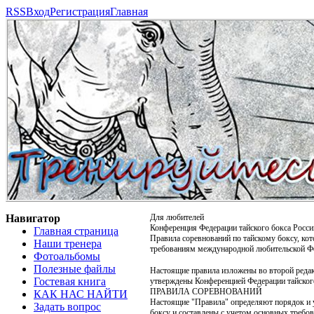
RSS
Вход
Регистрация
Главная
Навигатор
Для любителей
Конференция Федерации тайского бокса Росси
Главная страница
Правила соревнований по тайскому боксу, к
Наши тренера
требованиям международной любительской Ф
Фотоальбомы
Полезные файлы
Настоящие правила изложены во второй реда
Гостевая книга
утверждены Конференцией Федерации тайского
ПРАВИЛА СОРЕВНОВАНИЙ
КАК НАС НАЙТИ
Настоящие "Правила" определяют порядок и 
Задать вопрос
боксу и составлены с учетом основных треб