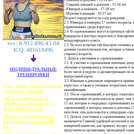
- Юношей и девушек - 13-14 лет
- Старших юношей и девушек - 15-16 лет
- Юниоров и юниорок - 17-18 лет
- Мужчин и женщин - 19-37 лет
Возраст определяется по году рождения.
2.3. Юниоры и юниорки 17 летнего возраста, 
соревнованиях среди взрослых.
2.4. В соревнованиях могут встречаться тай
Кандидаты в мастера спорта могут боксироват
международного класса.
тел.: 8-912-896-43-84
2.5. Во всех встречах тай-боксеров смежных 
ICQ: 401618496
должны соответствовать тем, которые устано
старшего возраста.
3. Допуск участников к соревнованиям
3.1. К участию в соревнования новичков доп
обучение и тренировки в течение не менее 6 м
ИНДИВИДУАЛЬНЫЕ
более часов в неделю и диспансеризацию по м
ТРЕНИРОВКИ
контрольной карты.
3.2. Юношам и девушкам запрещается приним
Бой с тенью. Оригинальный
взрослых, а также в смежных возрастных юно
квалификации.
саундтрек к фильму
3.3. После соревнований, в которых спортсме
Обои для мобильного
соревнованиям он допускается не ранее, чем
телефона с бойцами K-1-
15 лет, которые в очередных соревнованиях мо
соревнований, в которых юноши и девушки 15
WGP-2009-Final-16.
пять боев, они допускаются к очередным соре
Музыка, для проведения
3.5. Допуск участников к соревнованиям осущ
ритуального танца ВАЙ
назначается Главной судейской коллегией и о
мандатной комиссии, как правило, входят: гла
КРУ
представитель организации, проводящей сорев