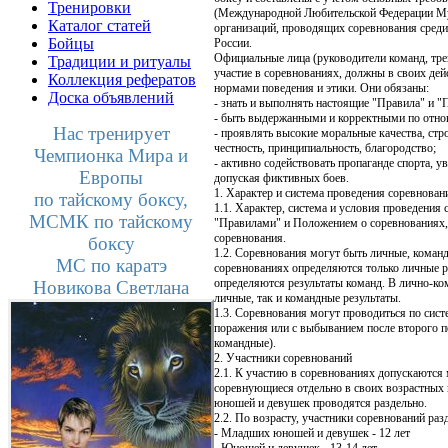
Тренировки
(Международной Любительской Федерации Му
Каталог статей
организаций, проводящих соревнования среди
Бойцы
России.
Официальные лица (руководители команд, тре
Традиции и ритуалы
участие в соревнованиях, должны в своих де
Коллекция рефератов
нормами поведения и этики. Они обязаны:
Доска объявлений
- знать и выполнять настоящие "Правила" и "
- быть выдержанными и корректными по отно
Нас тренирует
- проявлять высокие моральные качества, стр
честность, принципиальность, благородство;
Чемпионка Мира и
- активно содействовать пропаганде спорта, у
Европы
допуская фиктивных боев.
1. Характер и система проведения соревнован
по тайскому боксу,
1.1. Характер, система и условия проведени
МСМК по тайскому
"Правилами" и Положением о соревнованиях,
соревнования.
боксу
1.2. Соревнования могут быть личные, коман
МС по каратэ
соревнованиях определяются только личные р
определяются результаты команд. В лично-к
Новикова Светлана
личные, так и командные результаты.
1.3. Соревнования могут проводиться по сис
поражения или с выбыванием после второго по
командные).
2. Участники соревнований
2.1. К участию в соревнованиях допускаютс
соревнующиеся отдельно в своих возрастных
юношей и девушек проводятся раздельно.
2.2. По возрасту, участники соревнований раз
- Младших юношей и девушек - 12 лет