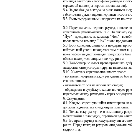
команды зачетную классификационную книжк
страховой полис (на первом взвешивании).
5.4. За два боя до выхода на ринг явиться к с
забинтовать руки и надеть перчатки и соотве
5.5. Быть выдержанным и корректным по отно
5.6. Перед началом первого раунда, а также п
соперником рукопожатием. 5.7. По сигналу су
"Йут" - прекратить, по команде "Чок" - возобн
после чего по команде "Чок" вновь продолжит
5.8. Если соперник оказался в нокдауне, при с
нейтральный угол и находиться там лицом к ц
пока рефери не даст команду продолжить бой
обязан находиться лицом к центру ринга.
5.9. Тай-боксер не имеет права применять до
лекарства, стимуляторы и другие вещества, 
5.10. Участник соревнований имеет право:
- во время перерыва между раундами до боя и
его помощника;
- отказаться от боя на любой его стадии;
- обращаться в судейскую коллегию через руко
перерывах между раундами - через секунданта
6. Секунданты
6.1. Каждый соревнующийся имеет право на о
должны подчиняться следующим правилам.
6.2. Только секунданту и его помощнику разре
может войти в площадку, ограниченную канат
6.3. Во время раунда ни секунданту, ни его 
ринга. Перед каждым раундом они должны убра
ведро и т. д.