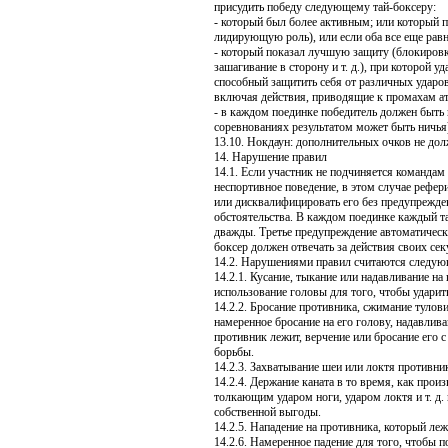
присудить победу следующему тай-боксеру:
- который был более активным; или который п
лидирующую роль), или если оба все еще равн
- который показал лучшую защиту (блокировка
зашагивание в сторону и т. д.), при которой уд
способный защитить себя от различных ударов
включая действия, приводящие к промахам ат
- в каждом поединке победитель должен быть 
соревнованиях результатом может быть ничья
13.10. Нокдаун: дополнительных очков не дол
14. Нарушение правил
14.1. Если участник не подчиняется командам
неспортивное поведение, в этом случае рефер
или дисквалифицировать его без предупрежде
обстоятельства. В каждом поединке каждый т
дважды. Третье предупреждение автоматическ
боксер должен отвечать за действия своих сек
14.2. Нарушениями правил считаются следую
14.2.1. Кусание, тыкание или надавливание на 
использование головы для того, чтобы ударит
14.2.2. Бросание противника, сжимание тулови
намеренное бросание на его голову, надавлива
противник лежит, верчение или бросание его
борьбы.
14.2.3. Захватывание шеи или локтя противни
14.2.4. Держание каната в то время, как прои
толкающим ударом ноги, ударом локтя и т. д. 
собственной выгоды.
14.2.5. Нападение на противника, который ле
14.2.6. Намеренное падение для того, чтобы 