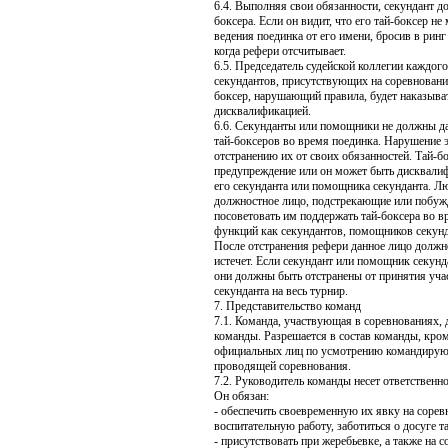
6.4. Выполняя свои обязанности, секундант до
боксера. Если он видит, что его тай-боксер не
ведения поединка от его имени, бросив в рин
когда рефери отсчитывает.
6.5. Председатель судейской коллегии каждого
секундантов, присутствующих на соревновании
боксер, нарушающий правила, будет наказыват
дисквалификацией.
6.6. Секунданты или помощники не должны да
тай-боксеров во время поединка. Нарушение э
отстранению их от своих обязанностей. Тай-б
предупреждение или он может быть дисквалиф
его секунданта или помощника секунданта. Л
должностное лицо, подстрекающие или побуж
посоветовать им поддержать тай-боксера во в
функций как секундантов, помощников секунд
После отстранения рефери данное лицо должно
истечет. Если секундант или помощник секунд
они должны быть отстранены от принятия уча
секунданта на весь турнир.
7. Представительство команд
7.1. Команда, участвующая в соревнованиях, 
команды. Разрешается в состав команды, кром
официальных лиц по усмотрению командирующе
проводящей соревнования.
7.2. Руководитель команды несет ответственно
Он обязан:
- обеспечить своевременную их явку на сорев
воспитательную работу, заботиться о досуге т
- присутствовать при жеребьевке, а также на 