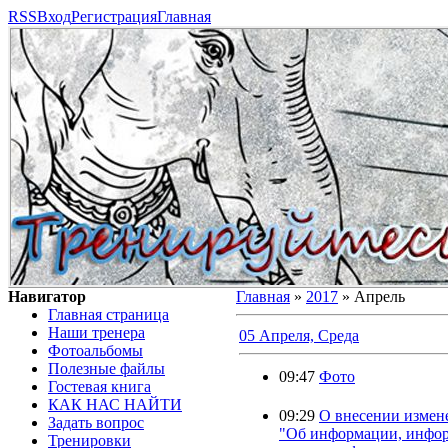
RSS
Вход
Регистрация
Главная
Навигатор
Главная
»
2017
»
Апрель
Главная страница
Наши тренера
05 Апреля, Среда
Фотоальбомы
Полезные файлы
09:47
Фото
Гостевая книга
КАК НАС НАЙТИ
09:29
О внесении измене
Задать вопрос
"Об информации, инфор
Тренировки